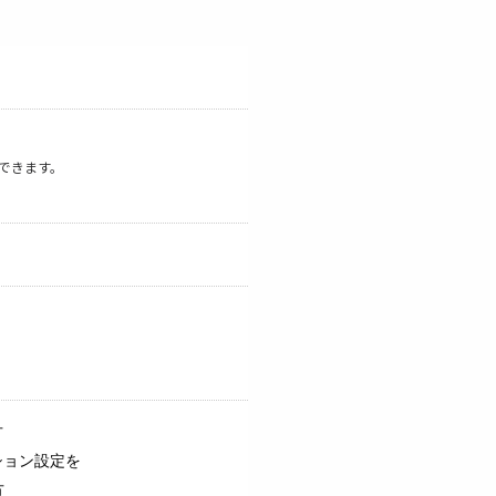
できます。
方
ション設定を
方