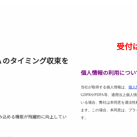
受付
PGA のタイミング収束を
個人情報の利用につい
当社が取得する個人情報は、
個人
GDPR
や
PDPA
等、適用法上個人情
いる場合、弊社は本同意を適法性
ます。この場合、本同意は、プラ
に組み込める機能が飛躍的に向上してい
す。