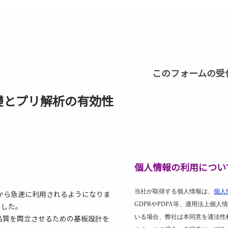
このフォームの受
礎とプリ解析の有効性
個人情報の利用につい
当社が取得する個人情報は、
個人
前半から急速に利用されるようになりま
GDPR
や
PDPA
等、適用法上個人情
ました。
と品質を両立させるための基板設計を
いる場合、弊社は本同意を適法性