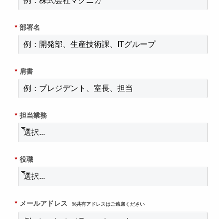
*
部署名
*
肩書
*
担当業務
*
役職
*
メールアドレス
※共有アドレスはご遠慮ください