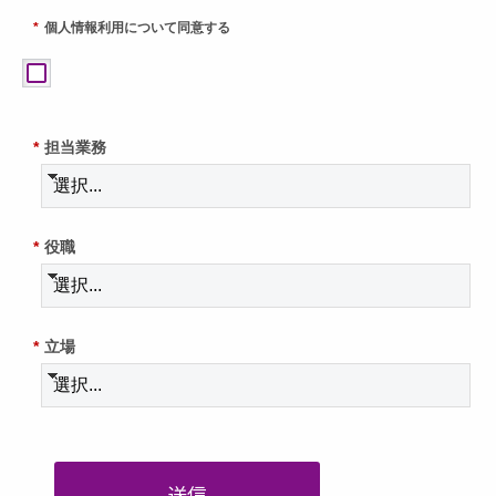
*
個人情報利用について同意する
*
担当業務
*
役職
*
立場
送信