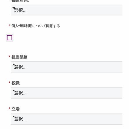
*
都道府県:
*
個人情報利用について同意する
*
担当業務
*
役職
*
立場