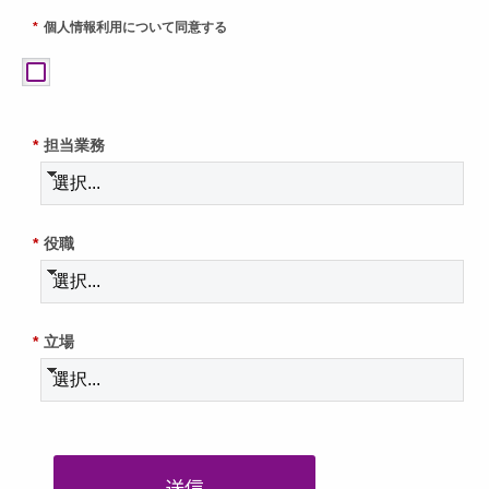
*
個人情報利用について同意する
*
担当業務
*
役職
*
立場
送信