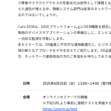
ク障害やクラウドアクセスの性能劣化は依然として課題とな
えた通信が増える中、情報システム部門は従来のネットワ
るのではないでしょうか。
Cato DEMは、SASEプラットフォーム上にDEM機能を統
専用のデバイスやアプリケーションの準備なしに、エンド
一元的な監視を可能にします。
本セミナーでは、DX推進に不可欠な運用最適化と、ビジネ
視の新たなアプローチをデモを交えてご紹介します。DX企
方、ネットワーク運用担当の方のご参加をお待ちしており
日時
2025年6月25日（水）
13:00～14:00（受
会場
オンラインセミナーでの開催
※下記URLより事前に接続テストを実施す
https://zoom.us/test