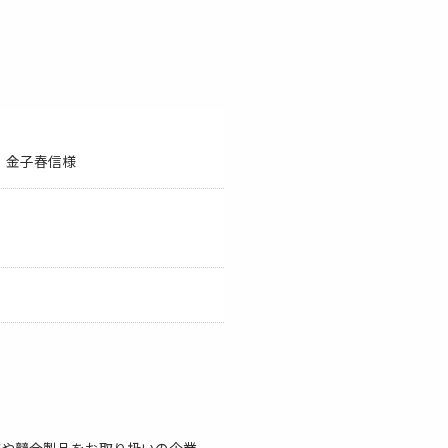
APJ 金子春信様
店や競合製品をお取り扱いの企業