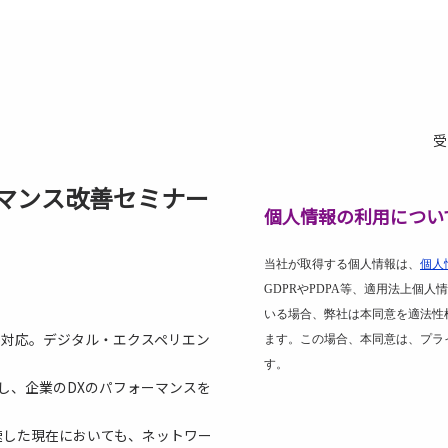
受
ォーマンス改善セミナー
個人情報の利用につい
当社が取得する個人情報は、
個人
GDPR
や
PDPA
等、適用法上個人情
いる場合、弊社は本同意を適法性
害対応。デジタル・エクスペリエン
ます。この場合、本同意は、プラ
す。
見し、企業のDXのパフォーマンスを
速した現在においても、ネットワー