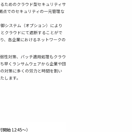
するためのクラウド型セキュリティサ
ーバル拠点でのセキュリティの一元管理な
防御システム（オプション）により
クとクラウドにて遮断することがで
より、各企業におけるネットワークの
脆弱性対策、パッチ適用処理もクラウ
いち早くランサムウェアから企業や団
アの対策に多くの労力と時間を割い
いたします。
受付開始 12:45～）