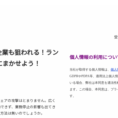
受
企業も狙われる！ラン
個人情報の利用につい
dにまかせよう！
当社が取得する個人情報は、
個人
GDPR
や
PDPA
等、適用法上個人情
いる場合、弊社は本同意を適法性
ます。この場合、本同意は、プラ
す。
ウェアの攻撃はとまりません。広く
働できず、業務停止の影響も出てき
る方法は無いのでしょうか。