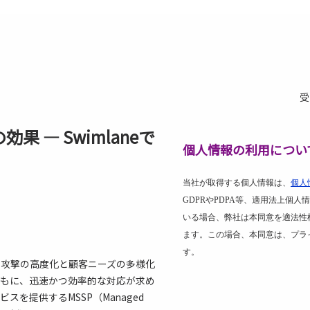
受
果 ― Swimlaneで
個人情報の利用につい
当社が取得する個人情報は、
個人
GDPR
や
PDPA
等、適用法上個人情
いる場合、弊社は本同意を適法性
ます。この場合、本同意は、プラ
す。
ー攻撃の高度化と顧客ニーズの多様化
ともに、迅速かつ効率的な対応が求め
を提供するMSSP（Managed