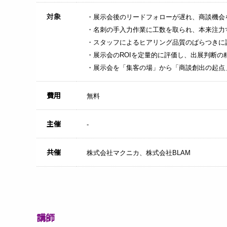
対象
・展示会後のリードフォローが遅れ、商談機会
・名刺の手入力作業に工数を取られ、本来注力
・スタッフによるヒアリング品質のばらつきに
・展示会のROIを定量的に評価し、出展判断の
・展示会を「集客の場」から「商談創出の起点
費用
無料
主催
-
共催
株式会社マクニカ、株式会社BLAM
講師