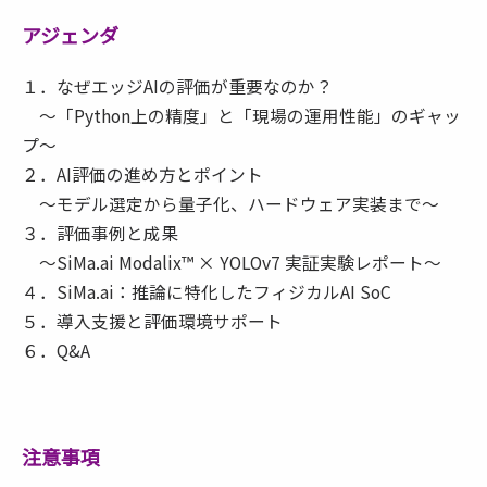
アジェンダ
１．なぜエッジAIの評価が重要なのか？
～「Python上の精度」と「現場の運用性能」のギャッ
プ～
２．AI評価の進め方とポイント
～モデル選定から量子化、ハードウェア実装まで～
３．評価事例と成果
～SiMa.ai Modalix™ × YOLOv7 実証実験レポート～
４．SiMa.ai：推論に特化したフィジカルAI SoC
５．導入支援と評価環境サポート
６．Q&A
注意事項