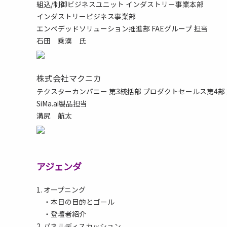
組込/制御ビジネスユニット インダストリー事業本部
インダストリービジネス事業部
エンベデッドソリューション推進部 FAEグループ 担当
石田 乗漢 氏
株式会社マクニカ
テクスターカンパニー 第3統括部 プロダクトセールス第4部 
SiMa.ai製品担当
溝尻 航太
アジェンダ
1. オープニング
・本日の目的とゴール
・登壇者紹介
2. パネルディスカッション