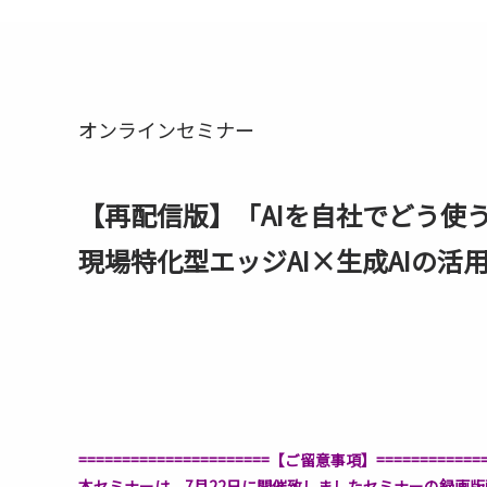
オンラインセミナー
【再配信版】「AIを自社でどう使
現場特化型エッジAI×生成AIの活
======================【ご留意事項】=============
本セミナーは、7月22日に開催致しましたセミナーの録画