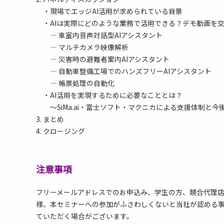
・現場でエッジAI活用が求められている背景
・AIは実際にどのような業務で活用できる？デモ動画を
― 車室内音声対話型AIアシスタント
― マルチカメラ映像解析
― 災害時の避難者案内AIアシスタント
― 自動車整備工場でのハンズフリーAIアシスタント
― 帳票処理の自動化
・AI活用を実現するために必要なこととは？
～SiMa.ai・富士ソフト・マクニカによる支援体制と今
3. まとめ
4. クロージング
注意事項
フリーメールアドレスでのお申込み、学生の方、競合代理
様、本セミナーへの参加がふさわしくないと当社が認める
ていただく場合がございます。