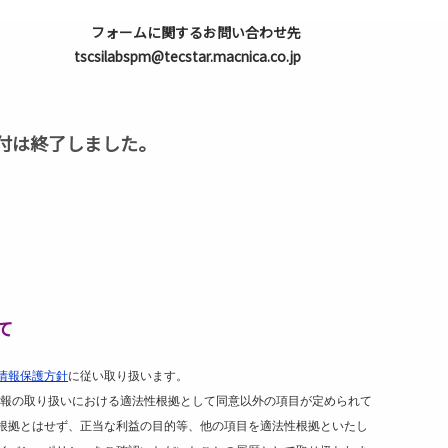
フォームに関するお問い合わせ先
tscsilabspm@tecstar.macnica.co.jp
付は終了しました。
て
情報保護方針
に従い取り扱います。
報の取り扱いにおける適法性根拠として同意以外の項目が定められて
根拠とはせず、正当な利益の目的等、他の項目を適法性根拠といたし