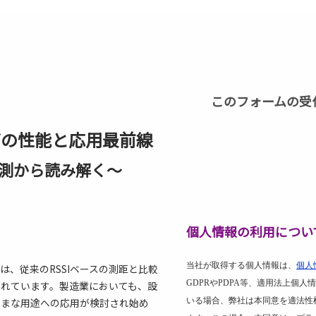
このフォームの受
ングの性能と応用最前線
測から読み解く～
個人情報の利用につい
当社が取得する個人情報は、
個人
は、従来のRSSIベースの測距と比較
GDPR
や
PDPA
等、適用法上個人情
されています。製造業においても、設
ざまな用途への応用が検討され始め
いる場合、弊社は本同意を適法性