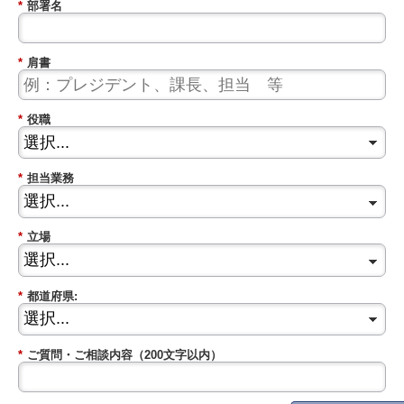
*
部署名
*
肩書
*
役職
*
担当業務
*
立場
*
都道府県:
*
ご質問・ご相談内容（200文字以内）