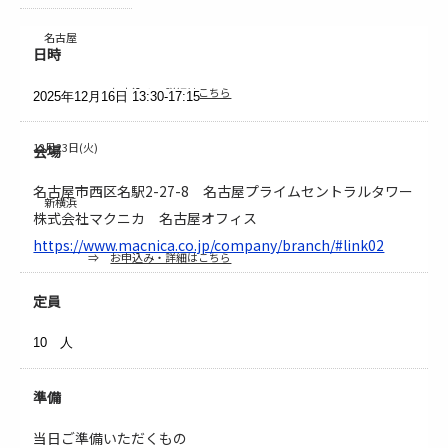
名古屋
日時
⇒
お申込み・詳細はこちら
2025年12月16日
13:30-17:15
12月23日(火)
会場
名古屋市西区名駅2-27-8 名古屋プライムセントラルタワー
新横浜
株式会社マクニカ 名古屋オフィス
https://www.macnica.co.jp/company/branch/#link02
⇒
お申込み・詳細はこちら
定員
10 人
準備
当日ご準備いただくもの